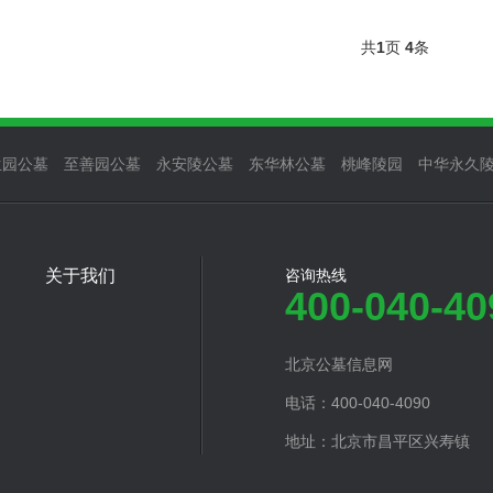
共
1
页
4
条
生园公墓
至善园公墓
永安陵公墓
东华林公墓
桃峰陵园
中华永久
关于我们
咨询热线
400-040-40
北京公墓信息网
电话：400-040-4090
地址：北京市昌平区兴寿镇