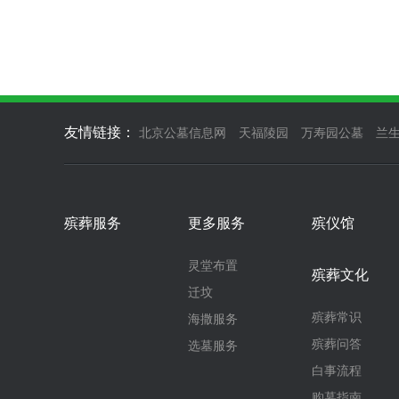
友情链接：
北京公墓信息网
天福陵园
万寿园公墓
兰
殡葬服务
更多服务
殡仪馆
灵堂布置
殡葬文化
迁坟
殡葬常识
海撒服务
殡葬问答
选墓服务
白事流程
购墓指南