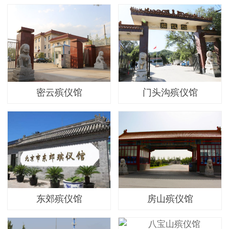
密云殡仪馆
门头沟殡仪馆
东郊殡仪馆
房山殡仪馆