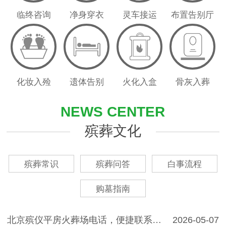
临终咨询
净身穿衣
灵车接运
布置告别厅
化妆入殓
遗体告别
火化入盒
骨灰入葬
NEWS CENTER
殡葬文化
殡葬常识
殡葬问答
白事流程
购墓指南
北京殡仪平房火葬场电话，便捷联系与全方位殡葬服务指南
2026-05-07