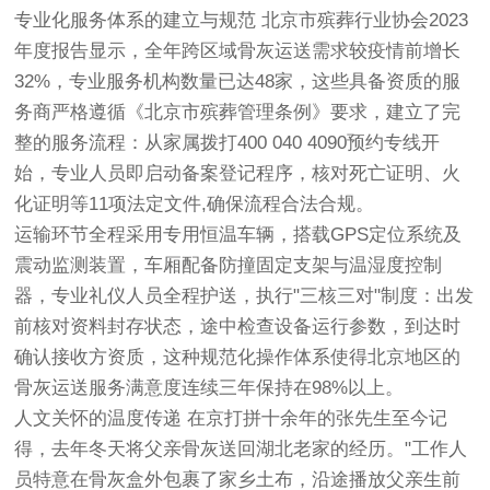
专业化服务体系的建立与规范 北京市殡葬行业协会2023
年度报告显示，全年跨区域骨灰运送需求较疫情前增长
32%，专业服务机构数量已达48家，这些具备资质的服
务商严格遵循《北京市殡葬管理条例》要求，建立了完
整的服务流程：从家属拨打400 040 4090预约专线开
始，专业人员即启动备案登记程序，核对死亡证明、火
化证明等11项法定文件,确保流程合法合规。
运输环节全程采用专用恒温车辆，搭载GPS定位系统及
震动监测装置，车厢配备防撞固定支架与温湿度控制
器，专业礼仪人员全程护送，执行"三核三对"制度：出发
前核对资料封存状态，途中检查设备运行参数，到达时
确认接收方资质，这种规范化操作体系使得北京地区的
骨灰运送服务满意度连续三年保持在98%以上。
人文关怀的温度传递 在京打拼十余年的张先生至今记
得，去年冬天将父亲骨灰送回湖北老家的经历。"工作人
员特意在骨灰盒外包裹了家乡土布，沿途播放父亲生前