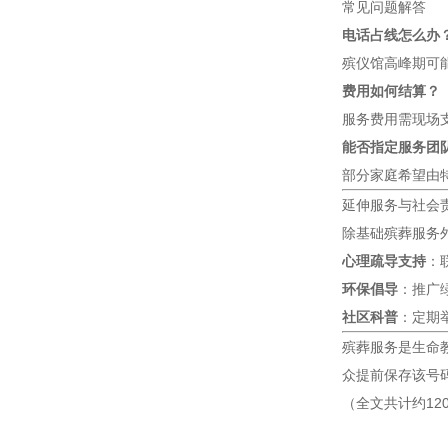
常见问题解答
电话占线怎么办
殡仪馆高峰期可
费用如何结算？
服务费用需现场
能否指定服务团
部分家庭希望由
延伸服务与社会
除基础殡葬服务
心理疏导支持
：
环保倡导
：推广
社区科普
：定期
殡葬服务是生命
众提前保存该号
（全文共计约12