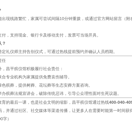
？
能出现线路繁忙，家属可尝试间隔10分钟重拨，或通过官方网站留言（附
支付，支持现金、银行卡及移动支付，发票可当场开具。
队？
特定礼仪师主持告别仪式，可通过热线提前预约并确认人员档期。
责任
外，昌平殡仪馆积极履行社会责任：
联合专业机构为家属提供免费哀伤辅导。
绿色殡葬，提供树葬、花坛葬等生态安葬方案咨询。
举办殡葬法规宣讲会，破除传统忌讳，引导公众理性面对生死议题。
教育的最后一课，也是社会文明的缩影，昌平殡仪馆通过热线
400-040-40
码，并通过社区、社交媒体等渠道传播，让更多人在需要时能第一时间获
00字）