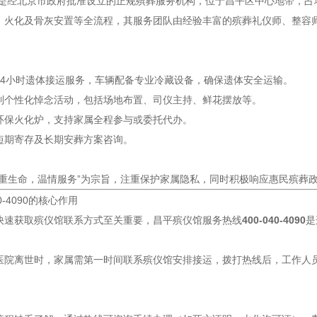
馆是经北京市政府批准设立的正规殡葬服务机构，位于昌平区中心地带，
、火化及骨灰安置等全流程，其服务团队由经验丰富的殡葬礼仪师、整容
24小时遗体接运服务，车辆配备专业冷藏设备，确保遗体安全运输。
制个性化悼念活动，包括场地布置、司仪主持、鲜花摆放等。
环保火化炉，支持家属全程参与或委托代办。
短期寄存及长期安葬方案咨询。
尊重生命，温情服务”为宗旨，注重保护家属隐私，同时积极响应惠民殡葬
0-4090的核心作用
快速获取殡仪馆联系方式至关重要，昌平殡仪馆服务热线
400-040-4090
是
医院离世时，家属需第一时间联系殡仪馆安排接运，拨打热线后，工作人员