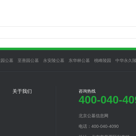
生园公墓
至善园公墓
永安陵公墓
东华林公墓
桃峰陵园
中华永久
关于我们
咨询热线
400-040-40
北京公墓信息网
电话：400-040-4090