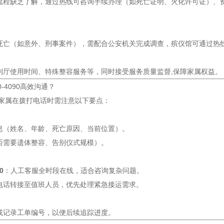
流程缺乏了解，通过热线可咨询手续办理（如死亡证明、火化许可证）、费
死亡（如意外、刑事案件），需配合公安机关完成调查，殡仪馆可通过热线
别厅使用时间、特殊整容服务等，同时接受服务质量监督,保障家属权益。
0-4090高效沟通？
,家属在拨打电话时需注意以下要点：
息（姓名、年龄、死亡原因、当前位置）。
否需要遗体整容、告别仪式规模）。
0
：人工客服全时段在线，适合咨询复杂问题。
电话转接至值班人员，优先处理紧急接运需求。
或记录工单编号，以便后续追踪进度。