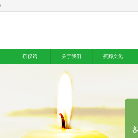
！
殡仪馆
关于我们
殡葬文化