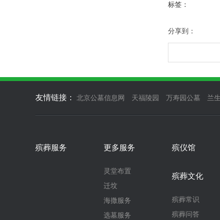
标签：
分享到：
友情链接：
北京公墓信息网
天福陵园
万寿园公墓
兰
殡葬服务
更多服务
殡仪馆
灵堂布置
殡葬文化
迁坟
殡葬常识
海撒服务
殡葬问答
选墓服务