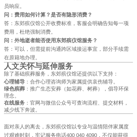
员响应。
问：费用如何计算？是否有隐形消费？
答：东郊殡仪馆公开收费标准，客服会明确告知每一项
费用，杜绝强制消费。
问：外地逝者能否使用东郊殡仪馆服务？
答：可以，但需提前沟通跨区域接运事宜，部分手续需
在原籍地办理。
人文关怀与延伸服务
除了基础殡葬服务，东郊殡仪馆还提供以下支持：
心理辅导
：合作心理咨询师为家属提供哀伤辅导。
绿色殡葬
：推广生态安葬（如花葬、树葬），倡导环保
理念。
在线服务
：官网与微信公众号可查询流程、提交材料，
减少线下奔波。
面对亲人的离去，东郊殡仪馆以专业与温情陪伴家属度
过艰难时刻，牢记服务电话400 040 4090，不仅能获得