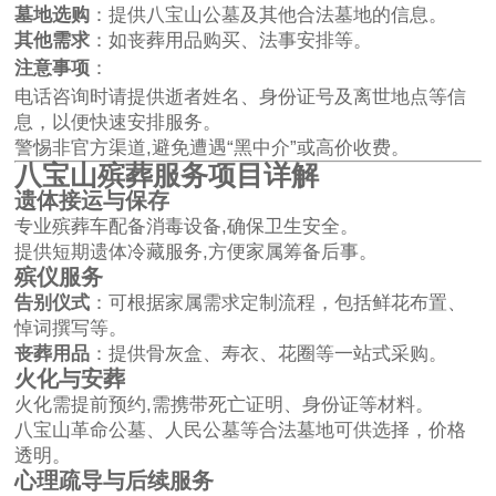
墓地选购
：提供八宝山公墓及其他合法墓地的信息。
其他需求
：如丧葬用品购买、法事安排等。
注意事项
：
电话咨询时请提供逝者姓名、身份证号及离世地点等信
息，以便快速安排服务。
警惕非官方渠道,避免遭遇“黑中介”或高价收费。
八宝山殡葬服务项目详解
遗体接运与保存
专业殡葬车配备消毒设备,确保卫生安全。
提供短期遗体冷藏服务,方便家属筹备后事。
殡仪服务
告别仪式
：可根据家属需求定制流程，包括鲜花布置、
悼词撰写等。
丧葬用品
：提供骨灰盒、寿衣、花圈等一站式采购。
火化与安葬
火化需提前预约,需携带死亡证明、身份证等材料。
八宝山革命公墓、人民公墓等合法墓地可供选择，价格
透明。
心理疏导与后续服务