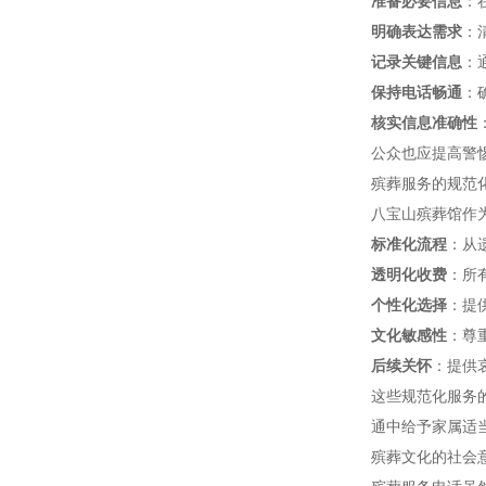
准备必要信息
：
明确表达需求
：
记录关键信息
：
保持电话畅通
：
核实信息准确性
公众也应提高警
殡葬服务的规范
八宝山殡葬馆作
标准化流程
：从
透明化收费
：所
个性化选择
：提
文化敏感性
：尊
后续关怀
：提供
这些规范化服务
通中给予家属适
殡葬文化的社会