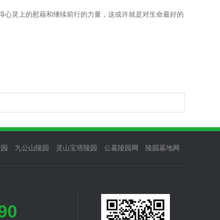
获得心灵上的慰藉和继续前行的力量，这或许就是对生命最好的
陵园
九公山陵园
灵山宝塔陵园
公墓陵园网
陵园墓地网
90