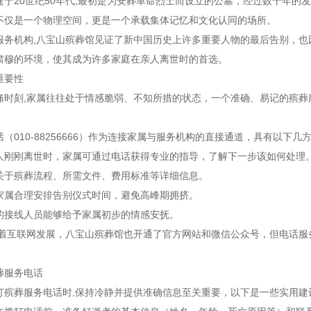
建于20世纪50年代,最初是为安葬革命烈士而设立的公墓，经过数十年的
不仅是一个物理空间，更是一个承载集体记忆和文化认同的场所。
服务机构,八宝山殡葬馆见证了新中国历史上许多重要人物的最后告别，
肃穆的环境，使其成为许多家庭在亲人离世时的首选。
重要性
痛时刻,家属往往处于情感脆弱、不知所措的状态，一个准确、易记的殡
（010-88256666）作为连接家属与服务机构的直接通道，具有以下几
人刚刚离世时，家属可通过电话获得专业的指导，了解下一步该如何处理
关于殡葬流程、所需文件、费用标准等详细信息。
家属合理安排告别仪式时间，避免高峰期拥挤。
的接线人员能够给予家属初步的情感安抚。
随着互联网发展，八宝山殡葬馆也开通了官方网站和微信公众号，但电话服
葬服务电话
打殡葬服务电话时,保持冷静并提供准确信息至关重要，以下是一些实用建