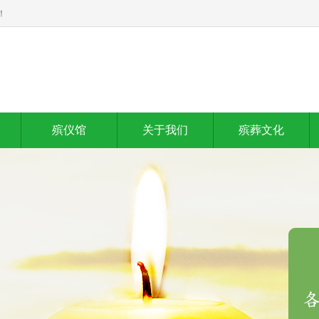
！
殡仪馆
关于我们
殡葬文化