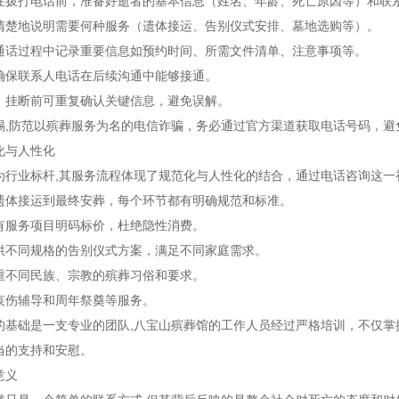
在拨打电话前，准备好逝者的基本信息（姓名、年龄、死亡原因等）和联
清楚地说明需要何种服务（遗体接运、告别仪式安排、墓地选购等）。
通话过程中记录重要信息如预约时间、所需文件清单、注意事项等。
确保联系人电话在后续沟通中能够接通。
：挂断前可重复确认关键信息，避免误解。
惕,防范以殡葬服务为名的电信诈骗，务必通过官方渠道获取电话号码，避
化与人性化
为行业标杆,其服务流程体现了规范化与人性化的结合，通过电话咨询这一
遗体接运到最终安葬，每个环节都有明确规范和标准。
有服务项目明码标价，杜绝隐性消费。
供不同规格的告别仪式方案，满足不同家庭需求。
重不同民族、宗教的殡葬习俗和要求。
哀伤辅导和周年祭奠等服务。
的基础是一支专业的团队,八宝山殡葬馆的工作人员经过严格培训，不仅
当的支持和安慰。
意义