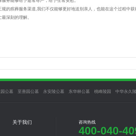
葬服务能够给予逝者尊严，给予生者安慰。
正规的殡葬服务渠道,我们不仅能够更好地送别亲人，也能在这个过程中
亡最深刻的理解。
生园公墓
至善园公墓
永安陵公墓
东华林公墓
桃峰陵园
中华永久
关于我们
咨询热线
400-040-40