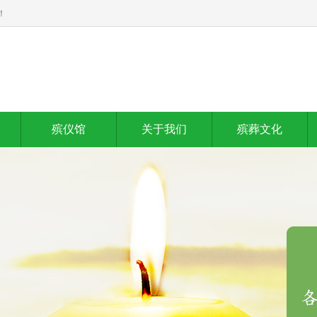
！
殡仪馆
关于我们
殡葬文化