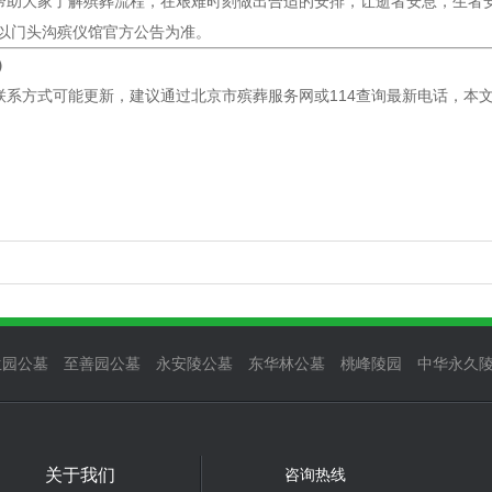
帮助大家了解殡葬流程，在艰难时刻做出合适的安排，让逝者安息，生者
请以门头沟殡仪馆官方公告为准。
）
联系方式可能更新，建议通过北京市殡葬服务网或114查询最新电话，本
生园公墓
至善园公墓
永安陵公墓
东华林公墓
桃峰陵园
中华永久
关于我们
咨询热线