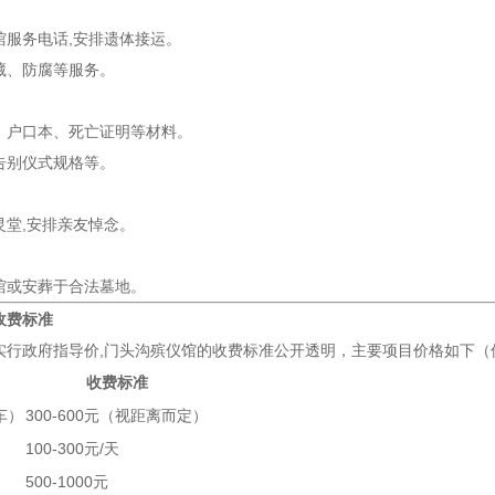
馆服务电话,安排遗体接运。
藏、防腐等服务。
、户口本、死亡证明等材料。
告别仪式规格等。
灵堂,安排亲友悼念。
馆或安葬于合法墓地。
收费标准
实行政府指导价,门头沟殡仪馆的收费标准公开透明，主要项目价格如下（
收费标准
车）
300-600元（视距离而定）
）
100-300元/天
500-1000元