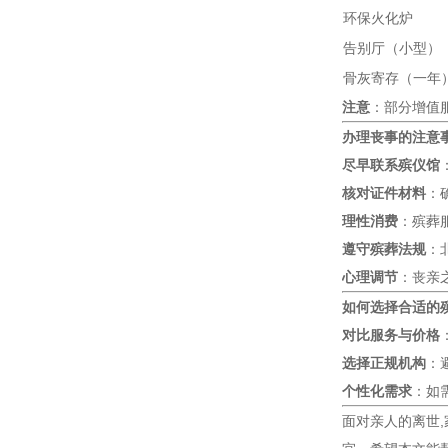
环保火化炉
告别厅（小型）
骨灰寄存（一年
注意
：部分增值
办理丧事的注意
尽早联系殡仪馆
核对证件材料
：
理性消费
：殡葬
遵守殡葬法规
：
心理调节
：丧亲
如何选择合适的
对比服务与价格
选择正规机构
：
个性化需求
：如
面对亲人的离世