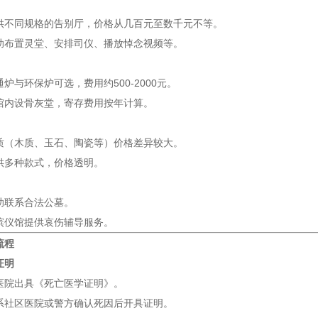
供不同规格的告别厅，价格从几百元至数千元不等。
助布置灵堂、安排司仪、播放悼念视频等。
炉与环保炉可选，费用约500-2000元。
馆内设骨灰堂，寄存费用按年计算。
质（木质、玉石、陶瓷等）价格差异较大。
供多种款式，价格透明。
助联系合法公墓。
殡仪馆提供哀伤辅导服务。
流程
证明
医院出具《死亡医学证明》。
系社区医院或警方确认死因后开具证明。