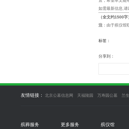
宜，希望本文能
如需最新信息,
（全文约1500字
注
：由于殡仪馆
标签：
分享到：
友情链接：
北京公墓信息网
天福陵园
万寿园公墓
兰
殡葬服务
更多服务
殡仪馆