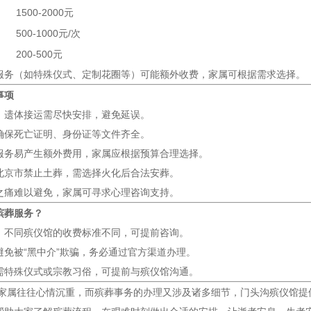
1500-2000元
500-1000元/次
）
200-500元
服务（如特殊仪式、定制花圈等）可能额外收费，家属可根据需求选择。
事项
：遗体接运需尽快安排，避免延误。
确保死亡证明、身份证等文件齐全。
服务易产生额外费用，家属应根据预算合理选择。
北京市禁止土葬，需选择火化后合法安葬。
之痛难以避免，家属可寻求心理咨询支持。
殡葬服务？
：不同殡仪馆的收费标准不同，可提前咨询。
避免被“黑中介”欺骗，务必通过官方渠道办理。
需特殊仪式或宗教习俗，可提前与殡仪馆沟通。
,家属往往心情沉重，而殡葬事务的办理又涉及诸多细节，门头沟殡仪馆提