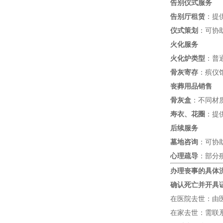
告别仪式服务
告别厅租赁
：提
仪式策划
：可协
火化服务
火化炉类型
：普通
骨灰寄存
：殡仪
丧葬用品销售
骨灰盒
：不同材
寿衣、花圈
：提
后续服务
墓地咨询
：可协
心理疏导
：部分
办理丧事的具体
确认死亡并开具
在医院去世：由
在家去世：需联