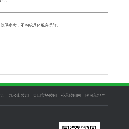
安心。
文仅供参考，不构成具体服务承诺。
陵园
九公山陵园
灵山宝塔陵园
公墓陵园网
陵园墓地网