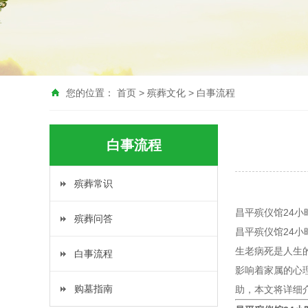
您的位置：
首页
>
殡葬文化
>
白事流程
白事流程
殡葬常识
昌平殡仪馆24小
殡葬问答
昌平殡仪馆24小
生老病死是人生
白事流程
影响着家属的心
购墓指南
助，本文将详细