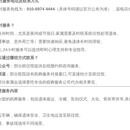
小时服务电话及联系方式
时服务热线为：
010-6974 4444
（具体号码请以官方公布为准），该电话
。
时服务？
任何时间，尤其是夜间或节假日,家属需要及时联系殡仪馆处理遗体。
通事故、意外死亡等）需要快速响应,避免遗体长时间滞留。
大,24小时服务可以提供即时心理支持和专业指导。
以通过哪些方式联系？
公众号
：部分殡仪馆提供在线预约和咨询服务。
渠道
：部分医院设有殡葬服务对接窗口,可直接转介至殡仪馆。
部分家属会选择委托专业的殡葬服务公司代办相关事宜。
要服务内容
全面的殡葬服务，包括遗体接运、冷藏、告别仪式、火化、骨灰寄存等,具
运车辆，确保遗体安全、卫生地运送至殡仪馆。
庭、事故现场等不同场景。