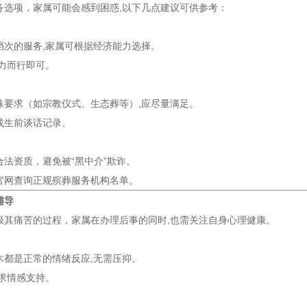
务选项，家属可能会感到困惑,以下几点建议可供参考：
档次的服务,家属可根据经济能力选择。
量力而行即可。
殊要求（如宗教仪式、生态葬等）,应尽量满足。
或生前谈话记录。
法资质，避免被“黑中介”欺诈。
官网查询正规殡葬服务机构名单。
辅导
极其痛苦的过程，家属在办理后事的同时,也需关注自身心理健康。
木都是正常的情绪反应,无需压抑。
寻求情感支持。