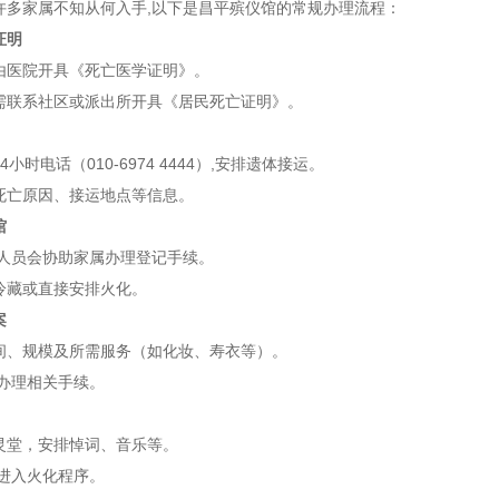
许多家属不知从何入手,以下是昌平殡仪馆的常规办理流程：
证明
由医院开具《死亡医学证明》。
需联系社区或派出所开具《居民死亡证明》。
小时电话（010-6974 4444）,安排遗体接运。
死亡原因、接运地点等信息。
馆
作人员会协助家属办理登记手续。
冷藏或直接安排火化。
案
间、规模及所需服务（如化妆、寿衣等）。
并办理相关手续。
灵堂，安排悼词、音乐等。
体进入火化程序。