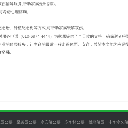
哀伤辅导服务,帮助家属走出阴影。
,可考虑心理咨询。
纪念册、种植纪念树等方式,可帮助家属缓解哀伤。
时服务电话（010-6974 4444）为家属提供了全天候的支持，确保
专业的殡葬服务，让生命的最后一程走得体面、安详，希望本文能为有需要
者坚强。
生园公墓
至善园公墓
永安陵公墓
东华林公墓
桃峰陵园
中华永久