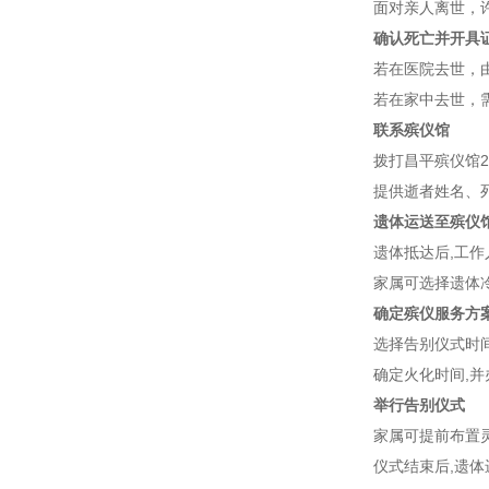
面对亲人离世，
确认死亡并开具
若在医院去世，
若在家中去世，
联系殡仪馆
拨打昌平殡仪馆24
提供逝者姓名、
遗体运送至殡仪
遗体抵达后,工
家属可选择遗体
确定殡仪服务方
选择告别仪式时
确定火化时间,
举行告别仪式
家属可提前布置
仪式结束后,遗