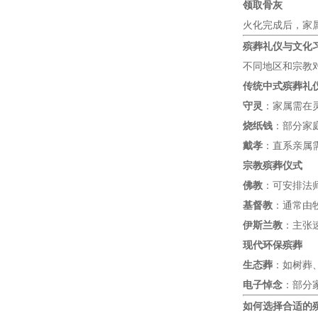
领取骨灰
火化完成后，家
殡葬礼仪与文化
不同地区和宗教
传统中式殡葬礼
守灵
：家属需在
烧纸钱
：部分家
戴孝
：直系亲属
宗教殡葬仪式
佛教
：可安排法
基督教
：通常由
伊斯兰教
：主张
现代环保殡葬
生态葬
：如树葬
电子悼念
：部分
如何选择合适的