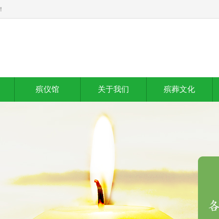
！
殡仪馆
关于我们
殡葬文化