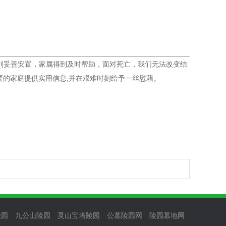
逝者得到妥善安置，家属得到及时帮助，面对死亡，我们无法改变结
的家庭提供实用信息,并在艰难时刻给予一丝慰藉。
陵园
九公山陵园
灵山宝塔陵园
公墓陵园网
陵园墓地网