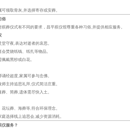
属可领取骨灰,并选择寄存或安葬。
习俗
对殡葬仪式有不同的要求，昌平殡仪馆尊重各种习俗,并提供相应服务。
仪
灵堂守夜,表达对逝者的哀思。
庭会焚烧纸钱、纸扎等物品。
需佩戴黑纱或白花。
师诵经超度,家属可参与念佛。
牧师主持追思礼拜,仪式简洁庄重。
速葬、简葬,遗体需尽快入土。
、花坛葬、海葬等,符合环保理念。
家庭选择线上追思会,减少资源消耗。
殡仪服务？