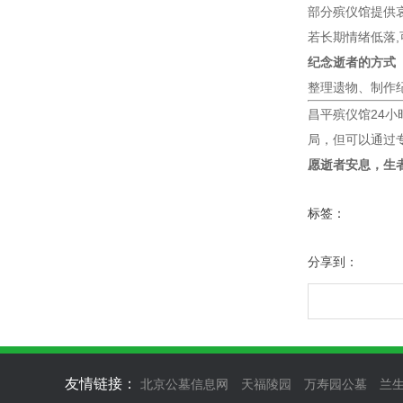
部分殡仪馆提供
若长期情绪低落
纪念逝者的方式
整理遗物、制作
昌平殡仪馆24小
局，但可以通过
愿逝者安息，生
标签：
分享到：
友情链接：
北京公墓信息网
天福陵园
万寿园公墓
兰