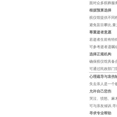
面对众多殡葬服
根据预算选择
殡仪馆提供不同
避免盲目攀比,
尊重逝者意愿
若逝者生前有特
可参考逝者遗嘱
选择正规机构
确保殡仪馆具备合
可通过民政部门
心理疏导与哀伤
失去亲人是一个
允许自己悲伤
哭泣、愤怒、麻
可与亲友倾诉,
寻求专业帮助