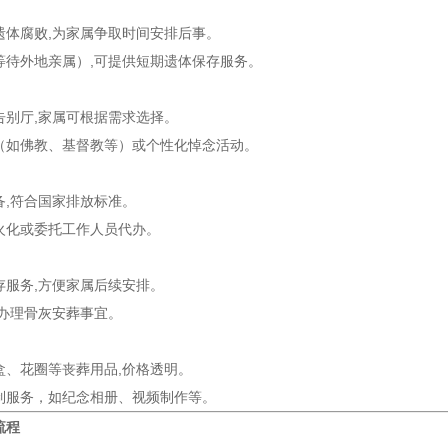
遗体腐败,为家属争取时间安排后事。
等待外地亲属）,可提供短期遗体保存服务。
告别厅,家属可根据需求选择。
（如佛教、基督教等）或个性化悼念活动。
备,符合国家排放标准。
火化或委托工作人员代办。
存服务,方便家属后续安排。
,办理骨灰安葬事宜。
盒、花圈等丧葬用品,价格透明。
制服务，如纪念相册、视频制作等。
流程