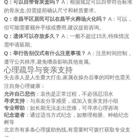
Q：可以自带骨灰盒吗？
A：根据规定可以自带符合标准
的骨灰盒,但需提前确认尺寸和材质要求。
Q：非昌平区居民可以在昌平火葬场火化吗？
A：可以，
但可能需要额外手续或费用,建议提前咨询。
Q：遗体可以存放多久？
A：一般不超过15天,特殊情况
需申请延期。
Q：举行告别仪式有什么注意事项？
A：注意时间控制，
遵守公共秩序,避免嘈杂影响其他丧属。
心理疏导与丧亲支持
失去亲人是人生重大打击,家属在操办后事的同时也需关
注自身心理健康：
允许自己悲伤
：哀伤是正常过程，不必强忍泪水
寻求支持
：与亲友分享感受，或加入丧亲支持小组
专业帮助
：如长期无法走出悲痛，可寻求心理咨询
纪念逝者
：通过适当方式纪念，如整理相册、种植纪念
树等
北京市有多条心理援助热线,有需要时可拨打获取专业支