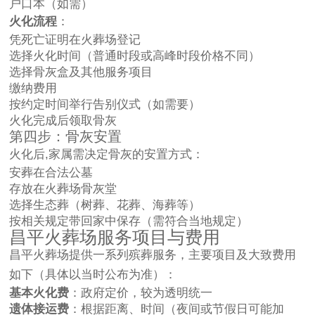
户口本（如需）
火化流程
：
凭死亡证明在火葬场登记
选择火化时间（普通时段或高峰时段价格不同）
选择骨灰盒及其他服务项目
缴纳费用
按约定时间举行告别仪式（如需要）
火化完成后领取骨灰
第四步：骨灰安置
火化后,家属需决定骨灰的安置方式：
安葬在合法公墓
存放在火葬场骨灰堂
选择生态葬（树葬、花葬、海葬等）
按相关规定带回家中保存（需符合当地规定）
昌平火葬场服务项目与费用
昌平火葬场提供一系列殡葬服务，主要项目及大致费用
如下（具体以当时公布为准）：
基本火化费
：政府定价，较为透明统一
遗体接运费
：根据距离、时间（夜间或节假日可能加