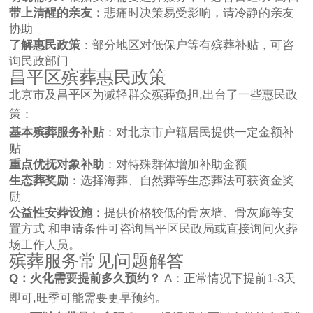
带上清醒的亲友
：悲痛时决策易受影响，请冷静的亲友
协助
了解惠民政策
：部分地区对低保户等有殡葬补贴，可咨
询民政部门
昌平区殡葬惠民政策
北京市及昌平区为减轻群众殡葬负担,出台了一些惠民政
策：
基本殡葬服务补贴
：对北京市户籍居民提供一定金额补
贴
重点优抚对象补助
：对特殊群体增加补助金额
生态葬奖励
：选择海葬、自然葬等生态葬法可获资金奖
励
公益性安葬设施
：提供价格较低的骨灰墙、骨灰廊等安
置方式 和申请条件可咨询昌平区民政局或直接询问火葬
场工作人员。
殡葬服务常见问题解答
Q：火化需要提前多久预约？
A：正常情况下提前1-3天
即可,旺季可能需要更早预约。