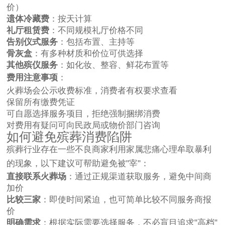
价）
遗体冷藏费
：按天计算
礼厅租赁费
：不同规模礼厅价格不同
告别仪式服务
：包括布置、主持等
骨灰盒
：有多种材质和价位可供选择
其他殡仪服务
：如化妆、整容、鲜花布置等
费用注意事项
：
火葬场会公示收费标准，消费者有权要求查看
保留所有缴费凭证
可自愿选择服务项目，拒绝强制捆绑消费
对费用有疑问可向民政局或物价部门咨询
如何避免殡葬消费陷阱
殡葬行业存在一些不良商家利用家属悲痛心理牟取暴利
的现象，以下建议可帮助避免被"宰"：
直接联系火葬场
：通过正规渠道获取服务，避免中间商
加价
比较三家
：即使时间紧迫，也可简单比较不同服务商报
价
明确需求
：根据实际需要选择服务，不必盲目追求"高档"